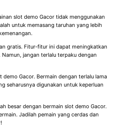
mainan slot demo Gacor tidak menggunakan
balah untuk memasang taruhan yang lebih
g kemenangan.
an gratis. Fitur-fitur ini dapat meningkatkan
 Namun, jangan terlalu terpaku dengan
ot demo Gacor. Bermain dengan terlalu lama
ang seharusnya digunakan untuk keperluan
iah besar dengan bermain slot demo Gacor.
ermain. Jadilah pemain yang cerdas dan
!