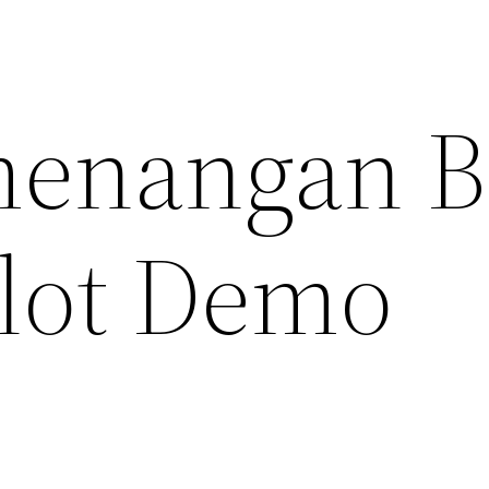
menangan B
lot Demo