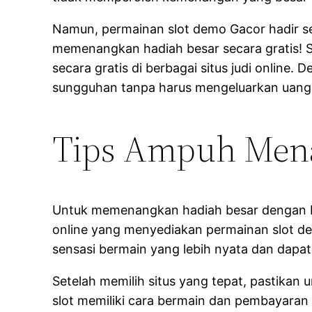
Namun, permainan slot demo Gacor hadir s
memenangkan hadiah besar secara gratis! S
secara gratis di berbagai situs judi online
sungguhan tanpa harus mengeluarkan uang
Tips Ampuh Mena
Untuk memenangkan hadiah besar dengan berm
online yang menyediakan permainan slot de
sensasi bermain yang lebih nyata dan dapa
Setelah memilih situs yang tepat, pastikan 
slot memiliki cara bermain dan pembayara