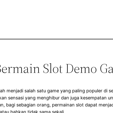
Bermain Slot Demo Ga
elah menjadi salah satu game yang paling populer di s
warkan sensasi yang menghibur dan juga kesempatan
 bagi sebagian orang, permainan slot dapat menjad
tau bahkan tidak sama sekali.