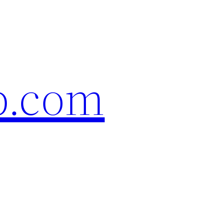
p.com