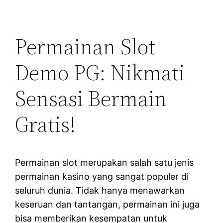
Permainan Slot
Demo PG: Nikmati
Sensasi Bermain
Gratis!
Permainan slot merupakan salah satu jenis
permainan kasino yang sangat populer di
seluruh dunia. Tidak hanya menawarkan
keseruan dan tantangan, permainan ini juga
bisa memberikan kesempatan untuk