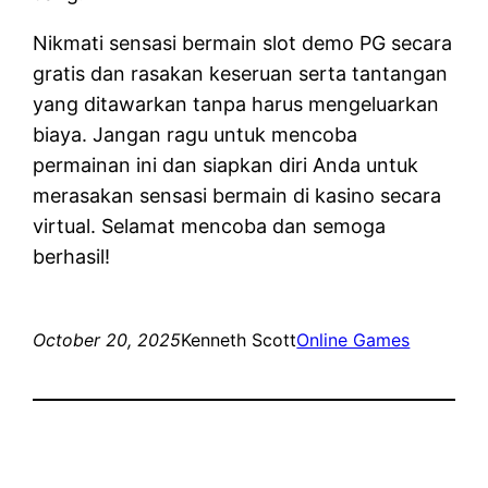
Nikmati sensasi bermain slot demo PG secara
gratis dan rasakan keseruan serta tantangan
yang ditawarkan tanpa harus mengeluarkan
biaya. Jangan ragu untuk mencoba
permainan ini dan siapkan diri Anda untuk
merasakan sensasi bermain di kasino secara
virtual. Selamat mencoba dan semoga
berhasil!
October 20, 2025
Kenneth Scott
Online Games