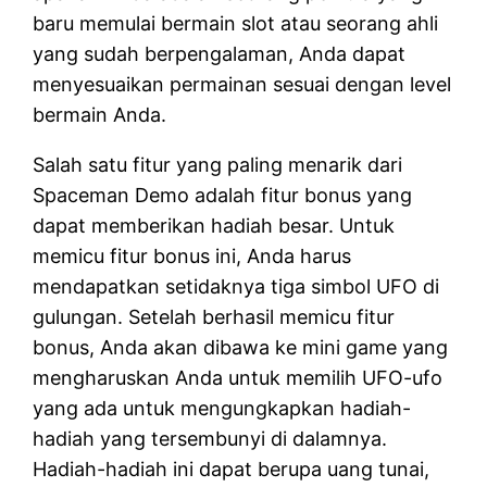
baru memulai bermain slot atau seorang ahli
yang sudah berpengalaman, Anda dapat
menyesuaikan permainan sesuai dengan level
bermain Anda.
Salah satu fitur yang paling menarik dari
Spaceman Demo adalah fitur bonus yang
dapat memberikan hadiah besar. Untuk
memicu fitur bonus ini, Anda harus
mendapatkan setidaknya tiga simbol UFO di
gulungan. Setelah berhasil memicu fitur
bonus, Anda akan dibawa ke mini game yang
mengharuskan Anda untuk memilih UFO-ufo
yang ada untuk mengungkapkan hadiah-
hadiah yang tersembunyi di dalamnya.
Hadiah-hadiah ini dapat berupa uang tunai,