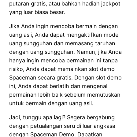
putaran gratis, atau bahkan hadiah jackpot
yang luar biasa besar.
Jika Anda ingin mencoba bermain dengan
uang asli, Anda dapat mengaktifkan mode
uang sungguhan dan memasang taruhan
dengan uang sungguhan. Namun, jika Anda
hanya ingin mencoba permainan ini tanpa
risiko, Anda dapat memainkan slot demo
Spaceman secara gratis. Dengan slot demo
ini, Anda dapat berlatih dan mengenal
permainan lebih baik sebelum memutuskan
untuk bermain dengan uang asli.
Jadi, tunggu apa lagi? Segera bergabung
dengan petualangan seru di luar angkasa
dengan Spaceman Demo. Dapatkan