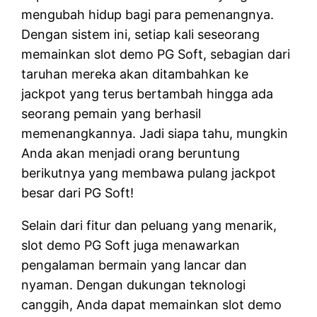
mengubah hidup bagi para pemenangnya.
Dengan sistem ini, setiap kali seseorang
memainkan slot demo PG Soft, sebagian dari
taruhan mereka akan ditambahkan ke
jackpot yang terus bertambah hingga ada
seorang pemain yang berhasil
memenangkannya. Jadi siapa tahu, mungkin
Anda akan menjadi orang beruntung
berikutnya yang membawa pulang jackpot
besar dari PG Soft!
Selain dari fitur dan peluang yang menarik,
slot demo PG Soft juga menawarkan
pengalaman bermain yang lancar dan
nyaman. Dengan dukungan teknologi
canggih, Anda dapat memainkan slot demo