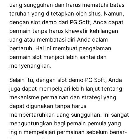
uang sungguhan dan harus mematuhi batas
taruhan yang ditetapkan oleh situs. Namun,
dengan slot demo dari PG Soft, Anda dapat
bermain tanpa harus khawatir kehilangan
uang atau membatasi diri Anda dalam
bertaruh. Hal ini membuat pengalaman
bermain slot menjadi lebih santai dan
menyenangkan.
Selain itu, dengan slot demo PG Soft, Anda
juga dapat mempelajari lebih lanjut tentang
mekanisme permainan dan strategi yang
dapat digunakan tanpa harus
mempertaruhkan uang sungguhan. Ini sangat
menguntungkan bagi pemain pemula yang
ingin mempelajari permainan sebelum benar-