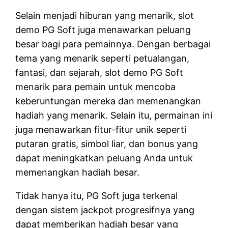
Selain menjadi hiburan yang menarik, slot
demo PG Soft juga menawarkan peluang
besar bagi para pemainnya. Dengan berbagai
tema yang menarik seperti petualangan,
fantasi, dan sejarah, slot demo PG Soft
menarik para pemain untuk mencoba
keberuntungan mereka dan memenangkan
hadiah yang menarik. Selain itu, permainan ini
juga menawarkan fitur-fitur unik seperti
putaran gratis, simbol liar, dan bonus yang
dapat meningkatkan peluang Anda untuk
memenangkan hadiah besar.
Tidak hanya itu, PG Soft juga terkenal
dengan sistem jackpot progresifnya yang
dapat memberikan hadiah besar yang