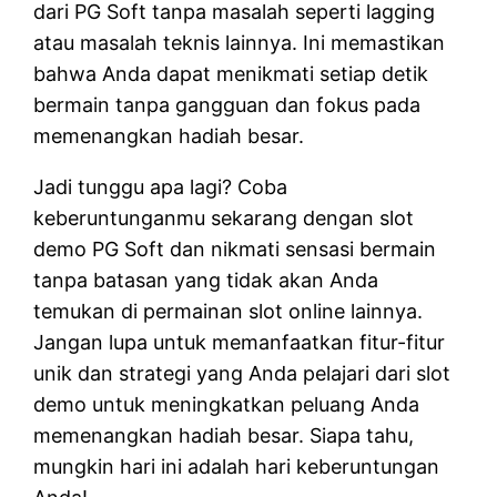
dari PG Soft tanpa masalah seperti lagging
atau masalah teknis lainnya. Ini memastikan
bahwa Anda dapat menikmati setiap detik
bermain tanpa gangguan dan fokus pada
memenangkan hadiah besar.
Jadi tunggu apa lagi? Coba
keberuntunganmu sekarang dengan slot
demo PG Soft dan nikmati sensasi bermain
tanpa batasan yang tidak akan Anda
temukan di permainan slot online lainnya.
Jangan lupa untuk memanfaatkan fitur-fitur
unik dan strategi yang Anda pelajari dari slot
demo untuk meningkatkan peluang Anda
memenangkan hadiah besar. Siapa tahu,
mungkin hari ini adalah hari keberuntungan