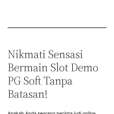
Nikmati Sensasi
Bermain Slot Demo
PG Soft Tanpa
Batasan!
Apakah Anda seorang pecinta judi online