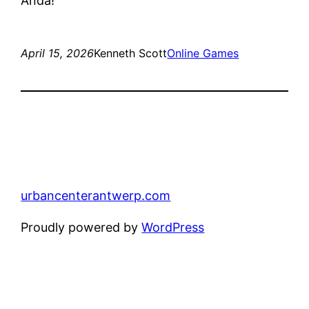
Anda!
April 15, 2026
Kenneth Scott
Online Games
urbancenterantwerp.com
Proudly powered by
WordPress