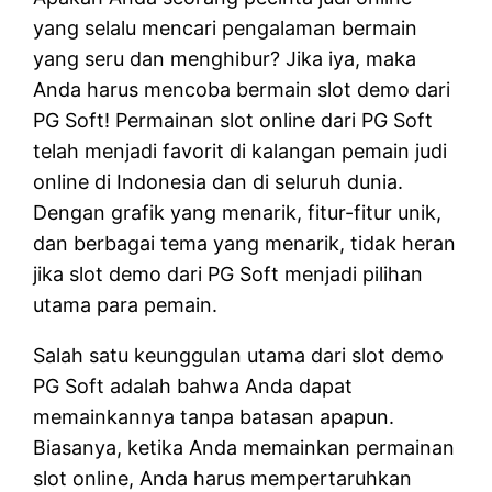
yang selalu mencari pengalaman bermain
yang seru dan menghibur? Jika iya, maka
Anda harus mencoba bermain slot demo dari
PG Soft! Permainan slot online dari PG Soft
telah menjadi favorit di kalangan pemain judi
online di Indonesia dan di seluruh dunia.
Dengan grafik yang menarik, fitur-fitur unik,
dan berbagai tema yang menarik, tidak heran
jika slot demo dari PG Soft menjadi pilihan
utama para pemain.
Salah satu keunggulan utama dari slot demo
PG Soft adalah bahwa Anda dapat
memainkannya tanpa batasan apapun.
Biasanya, ketika Anda memainkan permainan
slot online, Anda harus mempertaruhkan