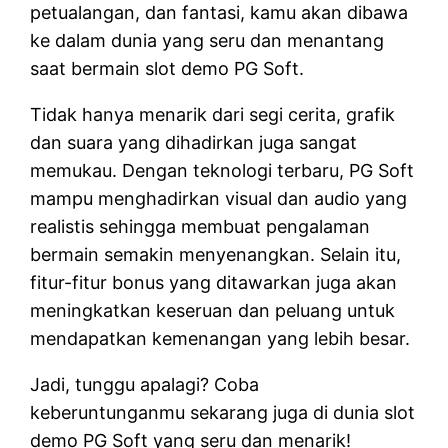
petualangan, dan fantasi, kamu akan dibawa
ke dalam dunia yang seru dan menantang
saat bermain slot demo PG Soft.
Tidak hanya menarik dari segi cerita, grafik
dan suara yang dihadirkan juga sangat
memukau. Dengan teknologi terbaru, PG Soft
mampu menghadirkan visual dan audio yang
realistis sehingga membuat pengalaman
bermain semakin menyenangkan. Selain itu,
fitur-fitur bonus yang ditawarkan juga akan
meningkatkan keseruan dan peluang untuk
mendapatkan kemenangan yang lebih besar.
Jadi, tunggu apalagi? Coba
keberuntunganmu sekarang juga di dunia slot
demo PG Soft yang seru dan menarik!