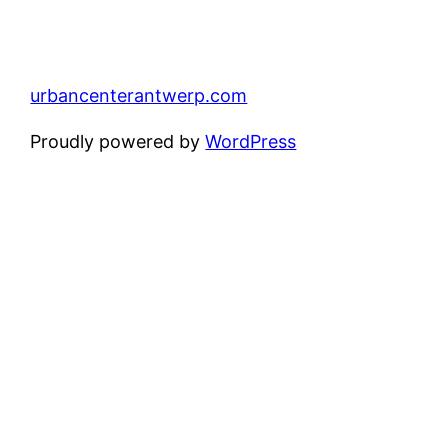
urbancenterantwerp.com
Proudly powered by
WordPress