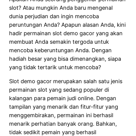
slot? Atau mungkin Anda baru mengenal
dunia perjudian dan ingin mencoba
peruntungan Anda? Apapun alasan Anda, kini
hadir permainan slot demo gacor yang akan
membuat Anda semakin tergoda untuk
mencoba keberuntungan Anda. Dengan
hadiah besar yang bisa dimenangkan, siapa
yang tidak tertarik untuk mencoba?
Slot demo gacor merupakan salah satu jenis
permainan slot yang sedang populer di
kalangan para pemain judi online. Dengan
tampilan yang menarik dan fitur-fitur yang
menggembirakan, permainan ini berhasil
menarik perhatian banyak orang. Bahkan,
tidak sedikit pemain yang berhasil