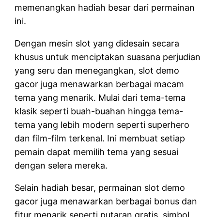
memenangkan hadiah besar dari permainan
ini.
Dengan mesin slot yang didesain secara
khusus untuk menciptakan suasana perjudian
yang seru dan menegangkan, slot demo
gacor juga menawarkan berbagai macam
tema yang menarik. Mulai dari tema-tema
klasik seperti buah-buahan hingga tema-
tema yang lebih modern seperti superhero
dan film-film terkenal. Ini membuat setiap
pemain dapat memilih tema yang sesuai
dengan selera mereka.
Selain hadiah besar, permainan slot demo
gacor juga menawarkan berbagai bonus dan
fitur menarik seperti putaran gratis, simbol