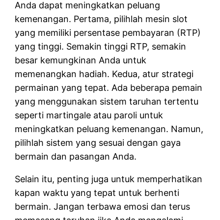
Anda dapat meningkatkan peluang
kemenangan. Pertama, pilihlah mesin slot
yang memiliki persentase pembayaran (RTP)
yang tinggi. Semakin tinggi RTP, semakin
besar kemungkinan Anda untuk
memenangkan hadiah. Kedua, atur strategi
permainan yang tepat. Ada beberapa pemain
yang menggunakan sistem taruhan tertentu
seperti martingale atau paroli untuk
meningkatkan peluang kemenangan. Namun,
pilihlah sistem yang sesuai dengan gaya
bermain dan pasangan Anda.
Selain itu, penting juga untuk memperhatikan
kapan waktu yang tepat untuk berhenti
bermain. Jangan terbawa emosi dan terus