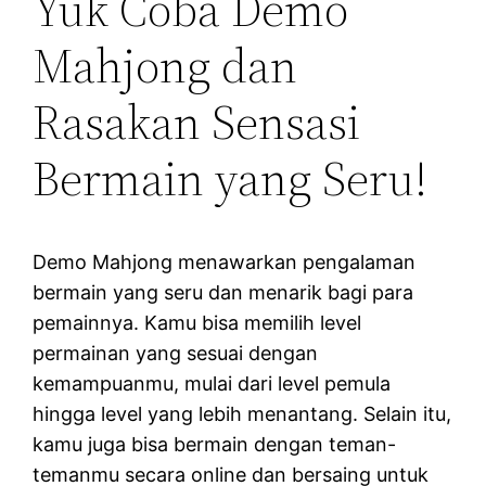
Yuk Coba Demo
Mahjong dan
Rasakan Sensasi
Bermain yang Seru!
Demo Mahjong menawarkan pengalaman
bermain yang seru dan menarik bagi para
pemainnya. Kamu bisa memilih level
permainan yang sesuai dengan
kemampuanmu, mulai dari level pemula
hingga level yang lebih menantang. Selain itu,
kamu juga bisa bermain dengan teman-
temanmu secara online dan bersaing untuk