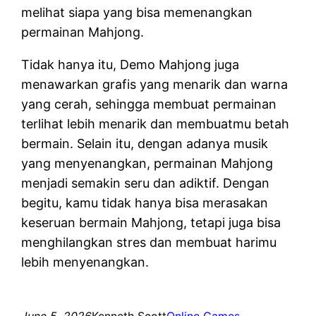
melihat siapa yang bisa memenangkan
permainan Mahjong.
Tidak hanya itu, Demo Mahjong juga
menawarkan grafis yang menarik dan warna
yang cerah, sehingga membuat permainan
terlihat lebih menarik dan membuatmu betah
bermain. Selain itu, dengan adanya musik
yang menyenangkan, permainan Mahjong
menjadi semakin seru dan adiktif. Dengan
begitu, kamu tidak hanya bisa merasakan
keseruan bermain Mahjong, tetapi juga bisa
menghilangkan stres dan membuat harimu
lebih menyenangkan.
June 5, 2026
Kenneth Scott
Online Games