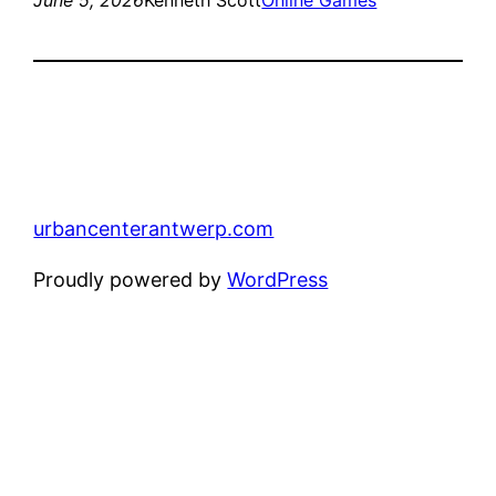
urbancenterantwerp.com
Proudly powered by
WordPress