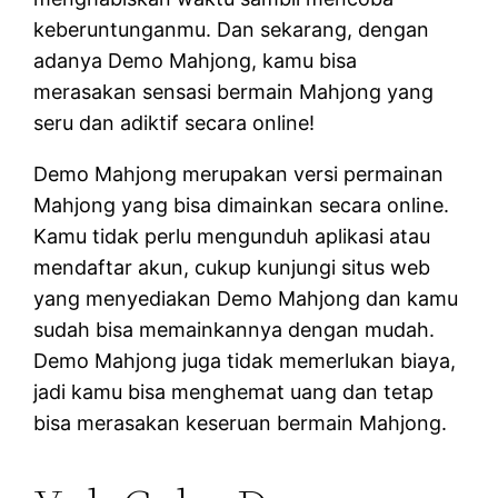
keberuntunganmu. Dan sekarang, dengan
adanya Demo Mahjong, kamu bisa
merasakan sensasi bermain Mahjong yang
seru dan adiktif secara online!
Demo Mahjong merupakan versi permainan
Mahjong yang bisa dimainkan secara online.
Kamu tidak perlu mengunduh aplikasi atau
mendaftar akun, cukup kunjungi situs web
yang menyediakan Demo Mahjong dan kamu
sudah bisa memainkannya dengan mudah.
Demo Mahjong juga tidak memerlukan biaya,
jadi kamu bisa menghemat uang dan tetap
bisa merasakan keseruan bermain Mahjong.