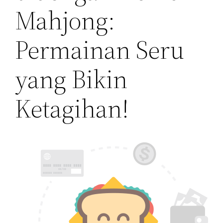
Mahjong:
Permainan Seru
yang Bikin
Ketagihan!